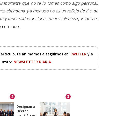
s importante que no te lo tomes como algo personal.
te abandona, y a menudo no es un reflejo de ti o de
te y tener varias opciones de los talentos que deseas
comunicado.
e artículo, te animamos a seguirnos en
TWITTER
y a
 nuestra
NEWSLETTER DIARIA
.
2
3
Designan a
Héctor
Josué Arcos