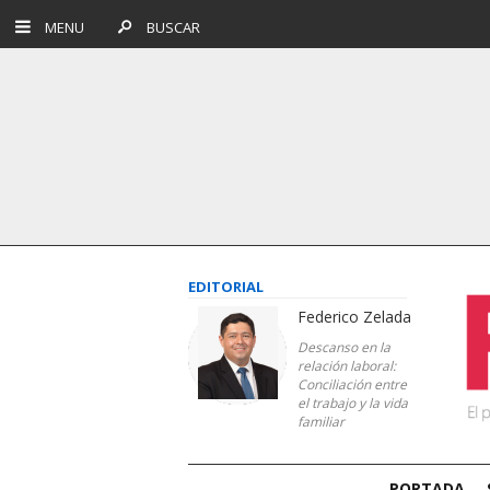
MENU
BUSCAR
EDITORIAL
Federico Zelada
Descanso en la
relación laboral:
Conciliación entre
el trabajo y la vida
familiar
PORTADA