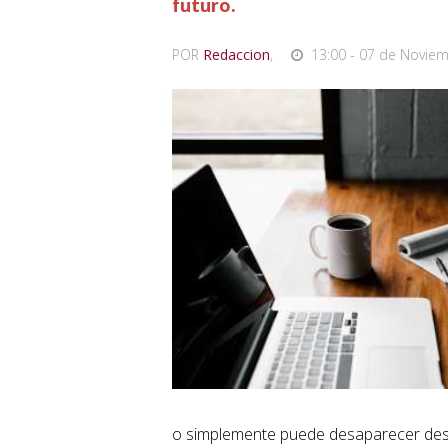
futuro.
POR
Redaccion
,
13:00 - 07 de Noviem
o simplemente puede desaparecer desp