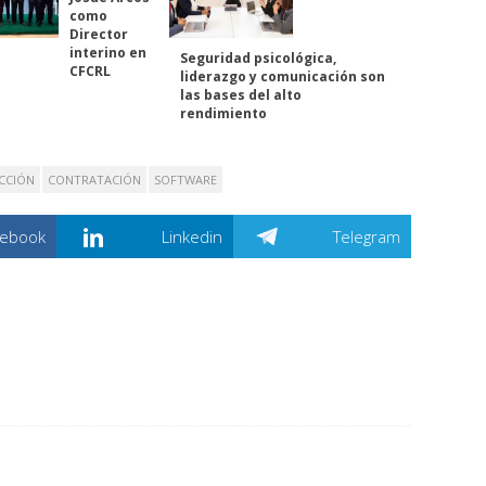
como
Director
interino en
Seguridad psicológica,
CFCRL
liderazgo y comunicación son
las bases del alto
rendimiento
CCIÓN
CONTRATACIÓN
SOFTWARE
cebook
Linkedin
Telegram