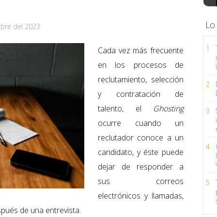
Lo
bre del 2023
1
Cada vez más frecuente
en los procesos de
reclutamiento, selección
2
y contratación de
talento, el
Ghosting
3
ocurre cuando un
reclutador conoce a un
4
candidato, y éste puede
dejar de responder a
sus correos
5
electrónicos y llamadas,
ués de una entrevista.