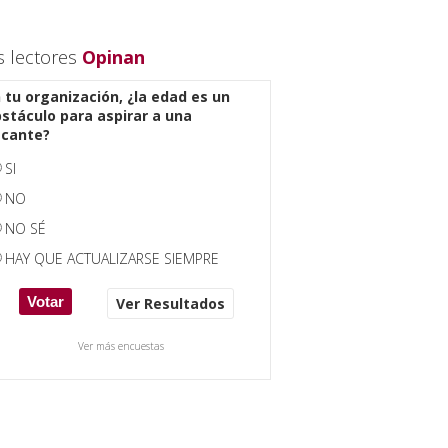
s lectores
Opinan
 tu organización, ¿la edad es un
stáculo para aspirar a una
acante?
SI
NO
NO SÉ
HAY QUE ACTUALIZARSE SIEMPRE
Ver Resultados
Ver más encuestas