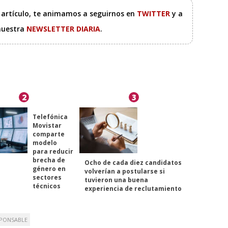
e artículo, te animamos a seguirnos en
TWITTER
y a
 nuestra
NEWSLETTER DIARIA
.
2
3
Telefónica
Movistar
comparte
modelo
para reducir
brecha de
Ocho de cada diez candidatos
género en
volverían a postularse si
sectores
tuvieron una buena
técnicos
experiencia de reclutamiento
SPONSABLE