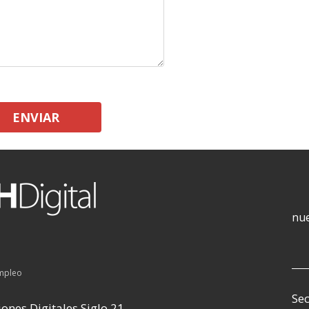
ENVIAR
nue
empleo
Sec
ones Digitales Siglo 21