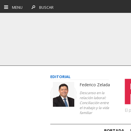
MENU
BUSCAR
EDITORIAL
Federico Zelada
Descanso en la
relación laboral:
Conciliación entre
el trabajo y la vida
familiar
PORTADA