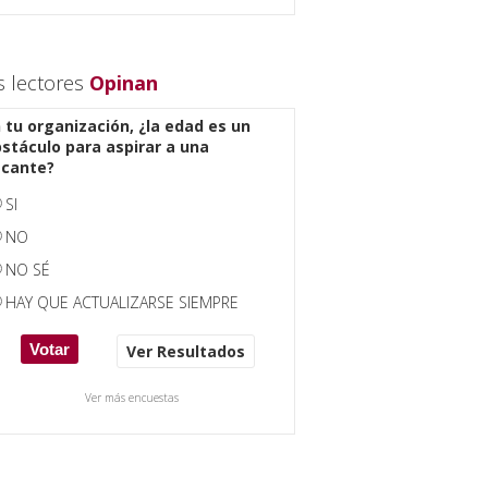
s lectores
Opinan
 tu organización, ¿la edad es un
stáculo para aspirar a una
acante?
SI
NO
NO SÉ
HAY QUE ACTUALIZARSE SIEMPRE
Ver Resultados
Ver más encuestas