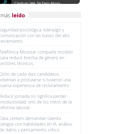
 más
leído
Seguridad psicológica, liderazgo y
comunicación son las bases del alto
rendimiento
Telefónica Movistar comparte modelo
para reducir brecha de género en
sectores técnicos
Ocho de cada diez candidatos
volverían a postularse si tuvieron una
buena experiencia de reclutamiento
Reducir jornada no significa perder
productividad: uno de los mitos de la
reforma laboral
Data centers demandan talento
bilingüe con habilidades en IA, análisis
de datos y pensamiento crítico