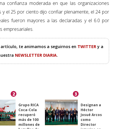
una confianza moderada en que las organizaciones
y el 25 por ciento dijo confiar plenamente, el 24 por
eales fueron mayores a las declaradas y el 6.0 por
es empresariales.
e artículo, te animamos a seguirnos en
TWITTER
y a
 nuestra
NEWSLETTER DIARIA
.
2
3
Grupo RICA
Designan a
Coca-Cola
Héctor
recuperó
Josué Arcos
más de 100
como
millones de
Director