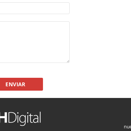
ENVIAR
nue