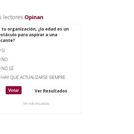
s lectores
Opinan
 tu organización, ¿la edad es un
stáculo para aspirar a una
acante?
SI
NO
NO SÉ
HAY QUE ACTUALIZARSE SIEMPRE
Ver Resultados
Ver más encuestas