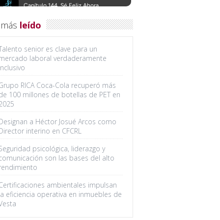
 más
leído
Talento senior es clave para un
mercado laboral verdaderamente
inclusivo
Grupo RICA Coca-Cola recuperó más
de 100 millones de botellas de PET en
2025
Designan a Héctor Josué Arcos como
Director interino en CFCRL
Seguridad psicológica, liderazgo y
comunicación son las bases del alto
rendimiento
Certificaciones ambientales impulsan
la eficiencia operativa en inmuebles de
Vesta