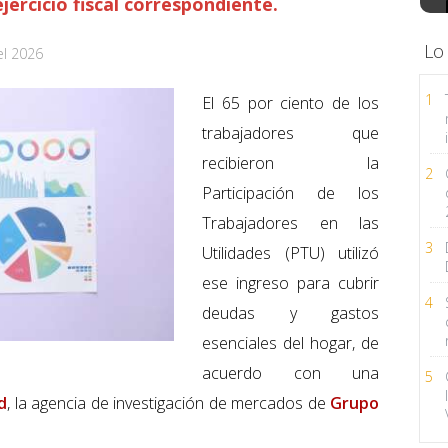
jercicio fiscal correspondiente.
Lo
el 2026
1
El 65 por ciento de los
trabajadores que
recibieron la
2
Participación de los
Trabajadores en las
3
Utilidades (PTU) utilizó
ese ingreso para cubrir
4
deudas y gastos
esenciales del hogar, de
acuerdo con una
5
d
, la agencia de investigación de mercados de
Grupo