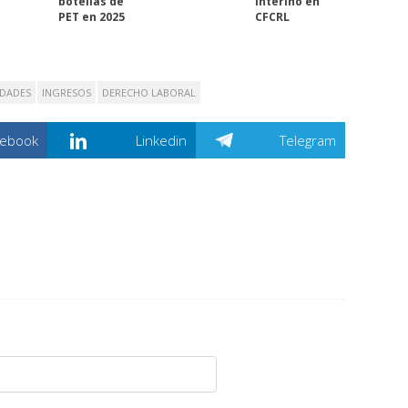
botellas de
interino en
PET en 2025
CFCRL
IDADES
INGRESOS
DERECHO LABORAL
cebook
Linkedin
Telegram