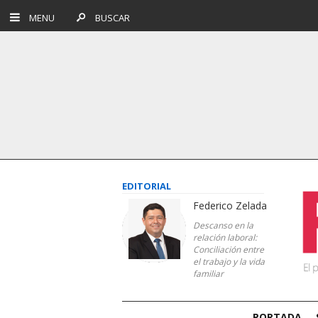
MENU
BUSCAR
EDITORIAL
Federico Zelada
Descanso en la
relación laboral:
Conciliación entre
el trabajo y la vida
familiar
PORTADA