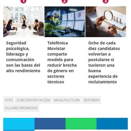
1
2
3
Seguridad
Telefónica
Ocho de cada
psicológica,
Movistar
diez candidatos
liderazgo y
comparte
volverían a
comunicación
modelo para
postularse si
son las bases del
reducir brecha
tuvieron una
alto rendimiento
de género en
buena
sectores
experiencia de
técnicos
reclutamiento
STPS
SUBCONTRATACIÓN
MANUFACTURA
REFORMA
SALARIO PROMEDIO