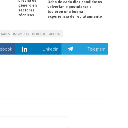
brecha de
Ocho de cada diez candidatos
género en
volverían a postularse si
sectores
tuvieron una buena
técnicos
experiencia de reclutamiento
IDADES
INGRESOS
DERECHO LABORAL
cebook
Linkedin
Telegram