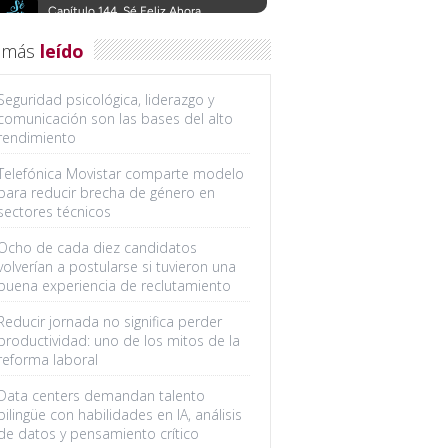
 más
leído
Seguridad psicológica, liderazgo y
comunicación son las bases del alto
rendimiento
Telefónica Movistar comparte modelo
para reducir brecha de género en
sectores técnicos
Ocho de cada diez candidatos
volverían a postularse si tuvieron una
buena experiencia de reclutamiento
Reducir jornada no significa perder
productividad: uno de los mitos de la
reforma laboral
Data centers demandan talento
bilingüe con habilidades en IA, análisis
de datos y pensamiento crítico