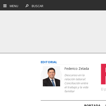
MENU
BUSCAR
EDITORIAL
Federico Zelada
Descanso en la
relación laboral:
Conciliación entre
el trabajo y la vida
familiar
PORTADA