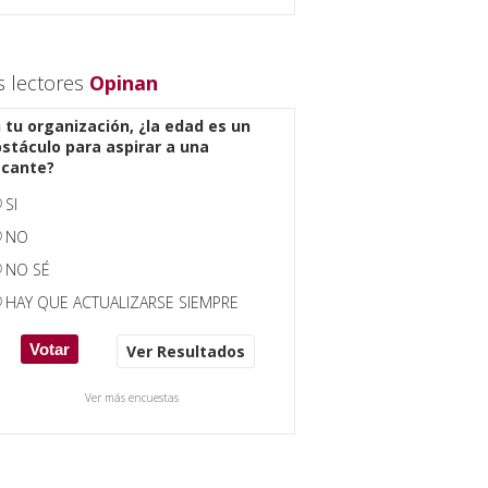
s lectores
Opinan
 tu organización, ¿la edad es un
stáculo para aspirar a una
acante?
SI
NO
NO SÉ
HAY QUE ACTUALIZARSE SIEMPRE
Ver Resultados
Ver más encuestas