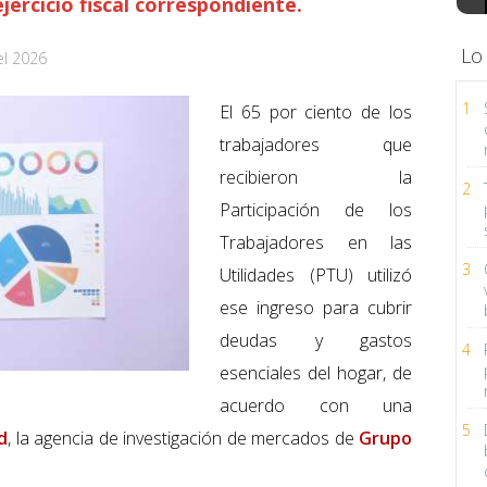
jercicio fiscal correspondiente.
Lo
el 2026
1
El 65 por ciento de los
trabajadores que
recibieron la
2
Participación de los
Trabajadores en las
3
Utilidades (PTU) utilizó
ese ingreso para cubrir
deudas y gastos
4
esenciales del hogar, de
acuerdo con una
5
d
, la agencia de investigación de mercados de
Grupo