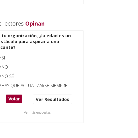
s lectores
Opinan
 tu organización, ¿la edad es un
stáculo para aspirar a una
acante?
SI
NO
NO SÉ
HAY QUE ACTUALIZARSE SIEMPRE
Ver Resultados
Ver más encuestas