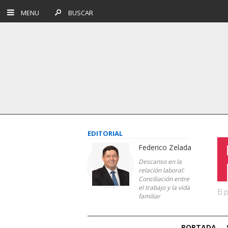
MENU
BUSCAR
EDITORIAL
Federico Zelada
Descanso en la
relación laboral:
Conciliación entre
el trabajo y la vida
familiar
PORTADA