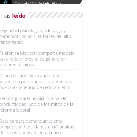
 más
leído
Seguridad psicológica, liderazgo y
comunicación son las bases del alto
rendimiento
Telefónica Movistar comparte modelo
para reducir brecha de género en
sectores técnicos
Ocho de cada diez candidatos
volverían a postularse si tuvieron una
buena experiencia de reclutamiento
Reducir jornada no significa perder
productividad: uno de los mitos de la
reforma laboral
Data centers demandan talento
bilingüe con habilidades en IA, análisis
de datos y pensamiento crítico