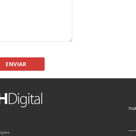
ENVIAR
nue
empleo