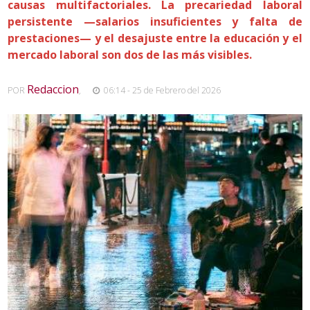
causas multifactoriales. La precariedad laboral
persistente —salarios insuficientes y falta de
prestaciones— y el desajuste entre la educación y el
mercado laboral son dos de las más visibles.
Redaccion
POR
,
06:14 - 25 de Febrero del 2026