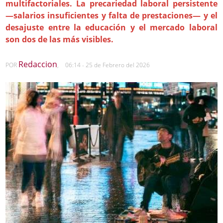
multifactoriales. La precariedad laboral persistente
—salarios insuficientes y falta de prestaciones— y el
desajuste entre la educación y el mercado laboral
son dos de las más visibles.
Redaccion
POR
,
06:14 - 25 de Febrero del 2026