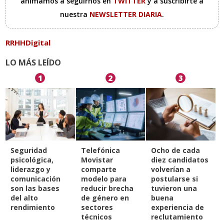
animamos a seguirnos en
TWITTER
y a suscribirte a
nuestra
NEWSLETTER DIARIA
.
RRHHDigital
LO MÁS LEÍDO
1
2
3
Seguridad
Telefónica
Ocho de cada
psicológica,
Movistar
diez candidatos
liderazgo y
comparte
volverían a
comunicación
modelo para
postularse si
son las bases
reducir brecha
tuvieron una
del alto
de género en
buena
rendimiento
sectores
experiencia de
técnicos
reclutamiento