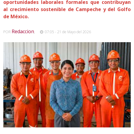
oportunidades laborales formales que contribuyan
al crecimiento sostenible de Campeche y del Golfo
de México.
Redaccion
POR
,
07:05 - 21 de Mayo del 2026