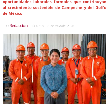
oportunidades laborales formales que contribuyan
al crecimiento sostenible de Campeche y del Golfo
de México.
Redaccion
POR
,
07:05 - 21 de Mayo del 2026