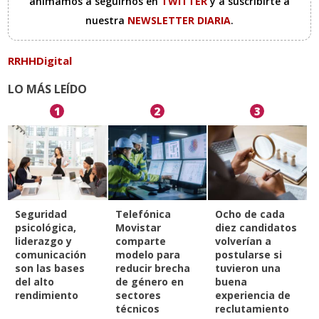
animamos a seguirnos en
TWITTER
y a suscribirte a
nuestra
NEWSLETTER DIARIA
.
RRHHDigital
LO MÁS LEÍDO
1
2
3
Seguridad
Telefónica
Ocho de cada
psicológica,
Movistar
diez candidatos
liderazgo y
comparte
volverían a
comunicación
modelo para
postularse si
son las bases
reducir brecha
tuvieron una
del alto
de género en
buena
rendimiento
sectores
experiencia de
técnicos
reclutamiento