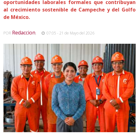
oportunidades laborales formales que contribuyan
al crecimiento sostenible de Campeche y del Golfo
de México.
Redaccion
POR
,
07:05 - 21 de Mayo del 2026