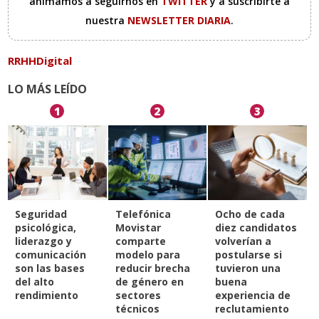
animamos a seguirnos en
TWITTER
y a suscribirte a
nuestra
NEWSLETTER DIARIA
.
RRHHDigital
LO MÁS LEÍDO
1
2
3
Seguridad
Telefónica
Ocho de cada
psicológica,
Movistar
diez candidatos
liderazgo y
comparte
volverían a
comunicación
modelo para
postularse si
son las bases
reducir brecha
tuvieron una
del alto
de género en
buena
rendimiento
sectores
experiencia de
técnicos
reclutamiento