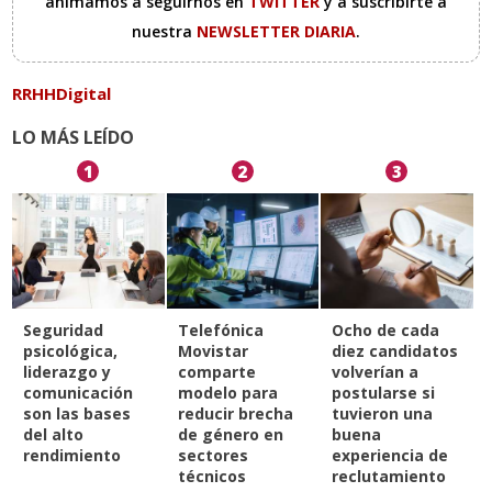
animamos a seguirnos en
TWITTER
y a suscribirte a
nuestra
NEWSLETTER DIARIA
.
RRHHDigital
LO MÁS LEÍDO
1
2
3
Seguridad
Telefónica
Ocho de cada
psicológica,
Movistar
diez candidatos
liderazgo y
comparte
volverían a
comunicación
modelo para
postularse si
son las bases
reducir brecha
tuvieron una
del alto
de género en
buena
rendimiento
sectores
experiencia de
técnicos
reclutamiento