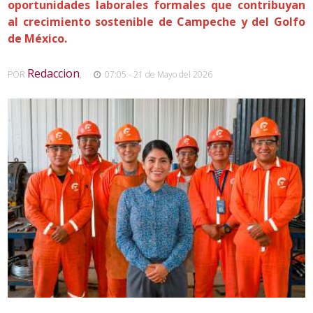
oportunidades laborales formales que contribuyan
al crecimiento sostenible de Campeche y del Golfo
de México.
Redaccion
POR
,
07:05 - 21 de Mayo del 2026