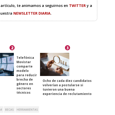
e artículo, te animamos a seguirnos en
TWITTER
y a
 nuestra
NEWSLETTER DIARIA
.
2
3
Telefónica
Movistar
comparte
modelo
para reducir
brecha de
Ocho de cada diez candidatos
género en
volverían a postularse si
sectores
tuvieron una buena
técnicos
experiencia de reclutamiento
AM
BECAS
HERRAMIENTAS