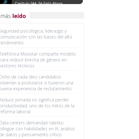
 más
leído
Seguridad psicológica, liderazgo y
comunicación son las bases del alto
rendimiento
Telefónica Movistar comparte modelo
para reducir brecha de género en
sectores técnicos
Ocho de cada diez candidatos
volverían a postularse si tuvieron una
buena experiencia de reclutamiento
Reducir jornada no significa perder
productividad: uno de los mitos de la
reforma laboral
Data centers demandan talento
bilingüe con habilidades en IA, análisis
de datos y pensamiento crítico