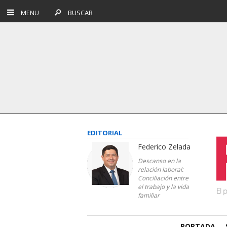
MENU
BUSCAR
EDITORIAL
Federico Zelada
Descanso en la
relación laboral:
Conciliación entre
el trabajo y la vida
familiar
PORTADA