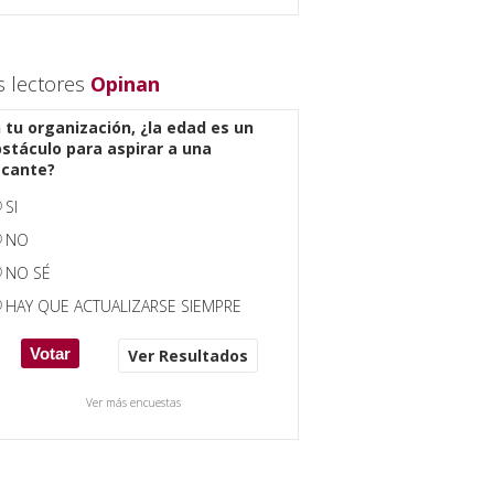
s lectores
Opinan
 tu organización, ¿la edad es un
stáculo para aspirar a una
acante?
SI
NO
NO SÉ
HAY QUE ACTUALIZARSE SIEMPRE
Ver Resultados
Ver más encuestas