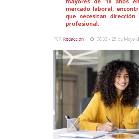
mayores de 18 años en 
mercado laboral, encontr
que necesitan dirección
profesional.
POR
Redaccion
,
08:33 - 25 de Mayo d