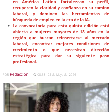
en América Latina fortalezcan su perfil,
recuperen la claridad y confianza en su camino
laboral, y dominen las herramientas de
búsqueda de empleo en la era de la IA.
La convocatoria para esta quinta edición está
abierta a mujeres mayores de 18 años en la
región que buscan reinsertarse al mercado
laboral, encontrar mejores condiciones de
crecimiento o que necesitan dirección
estratégica para dar su siguiente paso
profesional.
Redaccion
POR
,
08:33 - 25 de Mayo del 2026