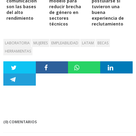
comunicación
modelo para
postularse si
son las bases
reducir brecha
tuvieron una
del alto
de género en
buena
rendimiento
sectores
experiencia de
técnicos
reclutamiento
LABORATORIA
MUJERES
EMPLEABILIDAD
LATAM
BECAS
HERRAMIENTAS
(0) COMENTARIOS