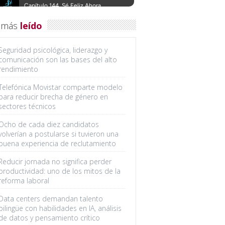
 más
leído
Seguridad psicológica, liderazgo y
comunicación son las bases del alto
rendimiento
Telefónica Movistar comparte modelo
para reducir brecha de género en
sectores técnicos
Ocho de cada diez candidatos
volverían a postularse si tuvieron una
buena experiencia de reclutamiento
Reducir jornada no significa perder
productividad: uno de los mitos de la
reforma laboral
Data centers demandan talento
bilingüe con habilidades en IA, análisis
de datos y pensamiento crítico