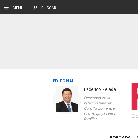
MENU
BUSCAR
EDITORIAL
Federico Zelada
Descanso en la
relación laboral:
Conciliación entre
el trabajo y la vida
familiar
PORTADA