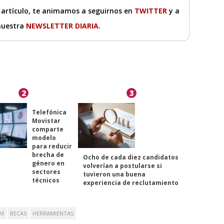
e artículo, te animamos a seguirnos en
TWITTER
y a
 nuestra
NEWSLETTER DIARIA
.
2
3
Telefónica
Movistar
comparte
modelo
para reducir
brecha de
Ocho de cada diez candidatos
género en
volverían a postularse si
sectores
tuvieron una buena
técnicos
experiencia de reclutamiento
AM
BECAS
HERRAMIENTAS