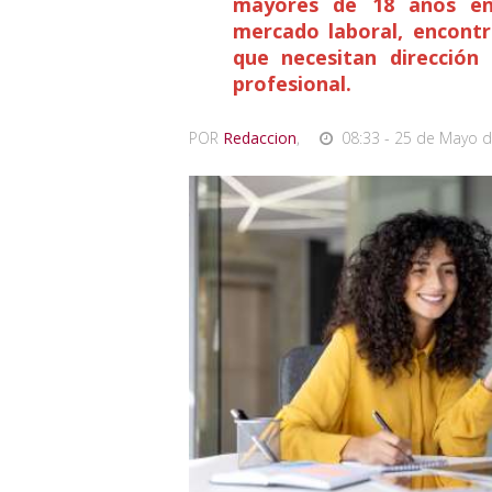
mayores de 18 años en 
mercado laboral, encontr
que necesitan dirección
profesional.
POR
Redaccion
,
08:33 - 25 de Mayo d