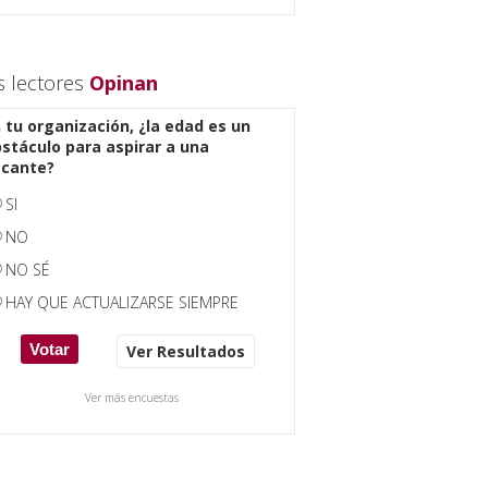
s lectores
Opinan
 tu organización, ¿la edad es un
stáculo para aspirar a una
acante?
SI
NO
NO SÉ
HAY QUE ACTUALIZARSE SIEMPRE
Ver Resultados
Ver más encuestas