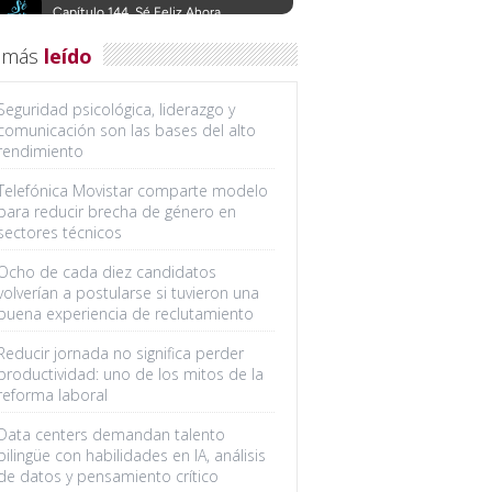
 más
leído
Seguridad psicológica, liderazgo y
comunicación son las bases del alto
rendimiento
Telefónica Movistar comparte modelo
para reducir brecha de género en
sectores técnicos
Ocho de cada diez candidatos
volverían a postularse si tuvieron una
buena experiencia de reclutamiento
Reducir jornada no significa perder
productividad: uno de los mitos de la
reforma laboral
Data centers demandan talento
bilingüe con habilidades en IA, análisis
de datos y pensamiento crítico