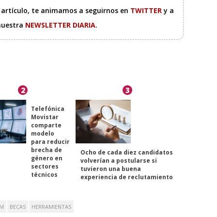
e artículo, te animamos a seguirnos en
TWITTER
y a
 nuestra
NEWSLETTER DIARIA
.
2
3
Telefónica
Movistar
comparte
modelo
para reducir
brecha de
Ocho de cada diez candidatos
género en
volverían a postularse si
sectores
tuvieron una buena
técnicos
experiencia de reclutamiento
AM
BECAS
HERRAMIENTAS