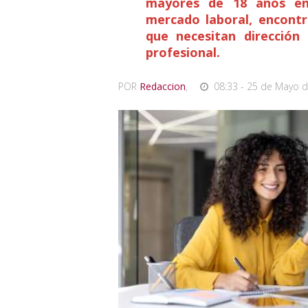
mayores de 18 años en 
mercado laboral, encontr
que necesitan dirección
profesional.
POR
Redaccion
,
08:33 - 25 de Mayo d