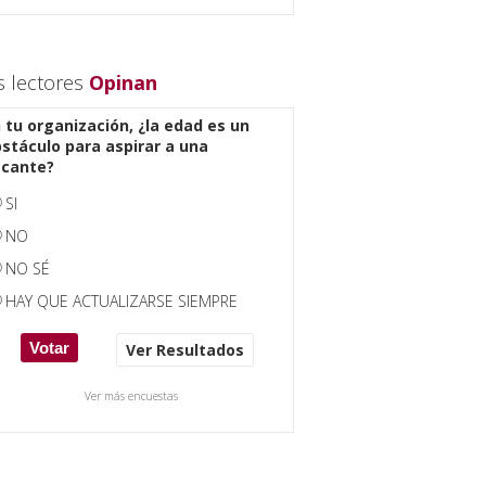
s lectores
Opinan
 tu organización, ¿la edad es un
stáculo para aspirar a una
acante?
SI
NO
NO SÉ
HAY QUE ACTUALIZARSE SIEMPRE
Ver Resultados
Ver más encuestas