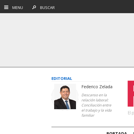
MENU
BUSCAR
EDITORIAL
Federico Zelada
Descanso en la
relación laboral:
Conciliación entre
el trabajo y la vida
familiar
PORTADA