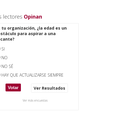
s lectores
Opinan
 tu organización, ¿la edad es un
stáculo para aspirar a una
acante?
SI
NO
NO SÉ
HAY QUE ACTUALIZARSE SIEMPRE
Ver Resultados
Ver más encuestas