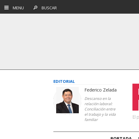
MENU
BUSCAR
EDITORIAL
Federico Zelada
Descanso en la
relación laboral:
Conciliación entre
el trabajo y la vida
familiar
PORTADA