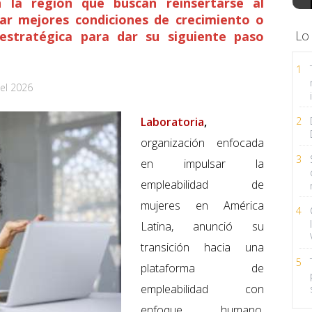
la región que buscan reinsertarse al
ar mejores condiciones de crecimiento o
Lo
 estratégica para dar su siguiente paso
1
el 2026
Laboratoria
,
2
organización enfocada
3
en impulsar la
empleabilidad de
mujeres en América
4
Latina, anunció su
transición hacia una
5
plataforma de
empleabilidad con
enfoque humano,