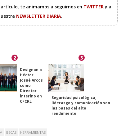
e artículo, te animamos a seguirnos en
TWITTER
y a
 nuestra
NEWSLETTER DIARIA
.
2
3
Designan a
Héctor
Josué Arcos
como
Director
interino en
Seguridad psicológica,
CFCRL
liderazgo y comunicación son
las bases del alto
rendimiento
AM
BECAS
HERRAMIENTAS