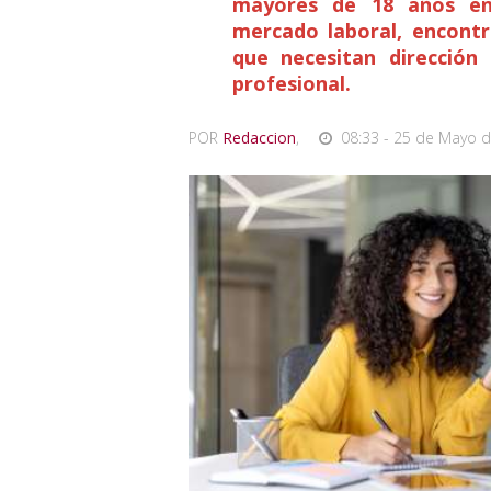
mayores de 18 años en 
mercado laboral, encontr
que necesitan dirección
profesional.
POR
Redaccion
,
08:33 - 25 de Mayo d