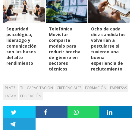
Seguridad
Telefónica
Ocho de cada
psicológica,
Movistar
diez candidatos
liderazgo y
comparte
volverían a
comunicación
modelo para
postularse si
son las bases
reducir brecha
tuvieron una
del alto
de género en
buena
rendimiento
sectores
experiencia de
técnicos
reclutamiento
PLATZI
TI
CAPACITACIÓN
CREDENCIALES
FORMACIÓN
EMPRESAS
LATAM
EDUCACIÓN