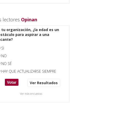
s lectores
Opinan
 tu organización, ¿la edad es un
stáculo para aspirar a una
acante?
SI
NO
NO SÉ
HAY QUE ACTUALIZARSE SIEMPRE
Ver Resultados
Ver más encuestas