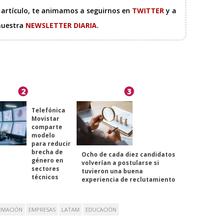
e artículo, te animamos a seguirnos en
TWITTER
y a
 nuestra
NEWSLETTER DIARIA
.
2
3
Telefónica
Movistar
comparte
modelo
para reducir
brecha de
Ocho de cada diez candidatos
género en
volverían a postularse si
sectores
tuvieron una buena
técnicos
experiencia de reclutamiento
RMACIÓN
EMPRESAS
LATAM
EDUCACIÓN