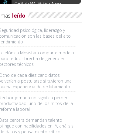
 más
leído
Seguridad psicológica, liderazgo y
comunicación son las bases del alto
rendimiento
Telefónica Movistar comparte modelo
para reducir brecha de género en
sectores técnicos
Ocho de cada diez candidatos
volverían a postularse si tuvieron una
buena experiencia de reclutamiento
Reducir jornada no significa perder
productividad: uno de los mitos de la
reforma laboral
Data centers demandan talento
bilingüe con habilidades en IA, análisis
de datos y pensamiento crítico