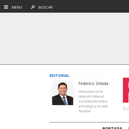
MENU
BUSCAR
EDITORIAL
Federico Zelada
Descanso en la
relación laboral:
Conciliación entre
el trabajo y la vida
familiar
PORTADA