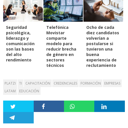
Seguridad
Telefónica
Ocho de cada
psicológica,
Movistar
diez candidatos
liderazgo y
comparte
volverían a
comunicación
modelo para
postularse si
son las bases
reducir brecha
tuvieron una
del alto
de género en
buena
rendimiento
sectores
experiencia de
técnicos
reclutamiento
PLATZI
TI
CAPACITACIÓN
CREDENCIALES
FORMACIÓN
EMPRESAS
LATAM
EDUCACIÓN