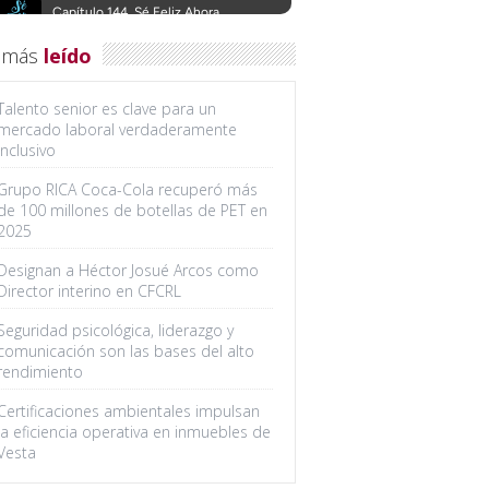
 más
leído
Talento senior es clave para un
mercado laboral verdaderamente
inclusivo
Grupo RICA Coca-Cola recuperó más
de 100 millones de botellas de PET en
2025
Designan a Héctor Josué Arcos como
Director interino en CFCRL
Seguridad psicológica, liderazgo y
comunicación son las bases del alto
rendimiento
Certificaciones ambientales impulsan
la eficiencia operativa en inmuebles de
Vesta