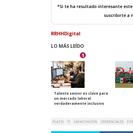
*Si te ha resultado interesante est
suscribirte a
RRHHDigital
LO MÁS LEÍDO
1
Talento senior es clave para
un mercado laboral
verdaderamente inclusivo
PLATZI
TI
CAPACITACIÓN
CREDENCIALES
FO