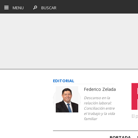
MENU
BUSCAR
EDITORIAL
Federico Zelada
Descanso en la
relación laboral:
Conciliación entre
el trabajo y la vida
familiar
PORTADA