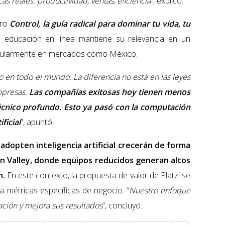
s reales: productividad, ventas, eficiencia
”, explicó.
bro
Control, la guía radical para dominar tu vida, tu
a educación en línea mantiene su relevancia en un
icularmente en mercados como México.
en todo el mundo. La diferencia no está en las leyes
mpresas.
Las compañías exitosas hoy tienen menos
cnico profundo. Esto ya pasó con la computación
ficial
”, apuntó.
adopten inteligencia artificial crecerán de forma
on Valley, donde equipos reducidos generan altos
n.
En este contexto, la propuesta de valor de Platzi se
a métricas específicas de negocio. “
Nuestro enfoque
ación y mejora sus resultados
”, concluyó.