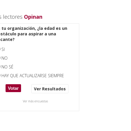
s lectores
Opinan
 tu organización, ¿la edad es un
stáculo para aspirar a una
acante?
SI
NO
NO SÉ
HAY QUE ACTUALIZARSE SIEMPRE
Ver Resultados
Ver más encuestas