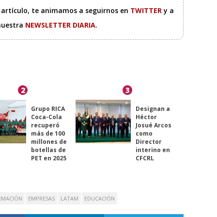
e artículo, te animamos a seguirnos en
TWITTER
y a
 nuestra
NEWSLETTER DIARIA
.
2
3
Grupo RICA
Designan a
Coca-Cola
Héctor
recuperó
Josué Arcos
más de 100
como
millones de
Director
botellas de
interino en
PET en 2025
CFCRL
RMACIÓN
EMPRESAS
LATAM
EDUCACIÓN