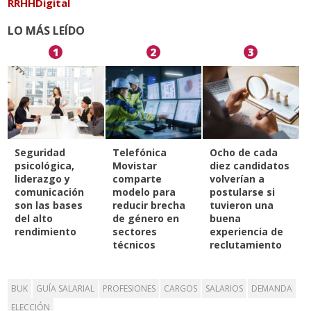
RRHHDigital
LO MÁS LEÍDO
1
2
3
Seguridad
Telefónica
Ocho de cada
psicológica,
Movistar
diez candidatos
liderazgo y
comparte
volverían a
comunicación
modelo para
postularse si
son las bases
reducir brecha
tuvieron una
del alto
de género en
buena
rendimiento
sectores
experiencia de
técnicos
reclutamiento
BUK
GUÍA SALARIAL
PROFESIONES
CARGOS
SALARIOS
DEMANDA
ELECCIÓN