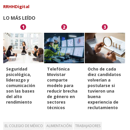
RRHHDigital
LO MÁS LEÍDO
1
2
3
Seguridad
Telefónica
Ocho de cada
psicológica,
Movistar
diez candidatos
liderazgo y
comparte
volverían a
comunicación
modelo para
postularse si
son las bases
reducir brecha
tuvieron una
del alto
de género en
buena
rendimiento
sectores
experiencia de
técnicos
reclutamiento
EL COLEGIO DE MÉXICO
ALIMENTACIÓN
TRABAJADORES