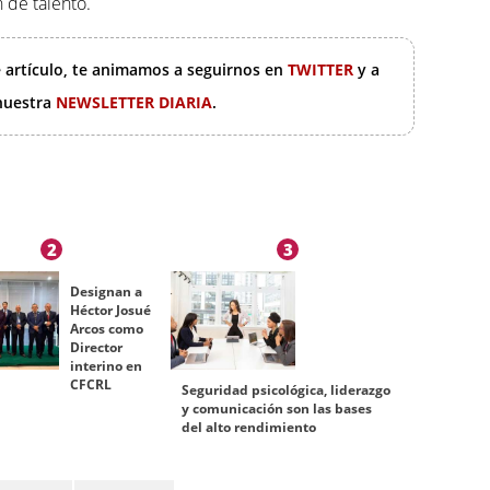
 de talento.
e artículo, te animamos a seguirnos en
TWITTER
y a
 nuestra
NEWSLETTER DIARIA
.
2
3
Designan a
Héctor Josué
Arcos como
Director
interino en
CFCRL
Seguridad psicológica, liderazgo
y comunicación son las bases
del alto rendimiento