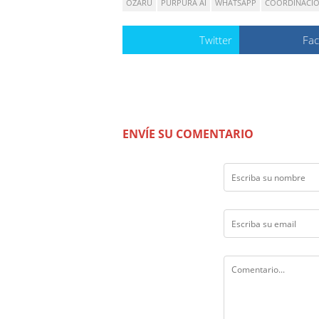
OZARU
PÚRPURA AI
WHATSAPP
COORDINACIÓ
Twitter
Fa
ENVÍE SU COMENTARIO