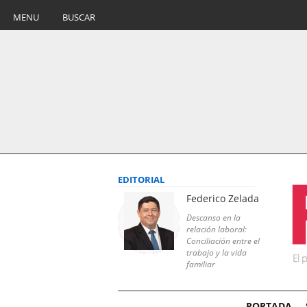
MENU
BUSCAR
EDITORIAL
Federico Zelada
Descanso en la
relación laboral:
Conciliación entre el
trabajo y la vida
familiar
PORTADA