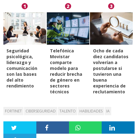
1
2
3
Seguridad
Telefónica
Ocho de cada
psicológica,
Movistar
diez candidatos
liderazgo y
comparte
volverían a
comunicación
modelo para
postularse si
son las bases
reducir brecha
tuvieron una
del alto
de género en
buena
rendimiento
sectores
experiencia de
técnicos
reclutamiento
FORTINET
CIBERSEGURIDAD
TALENTO
HABILIDADES
IA