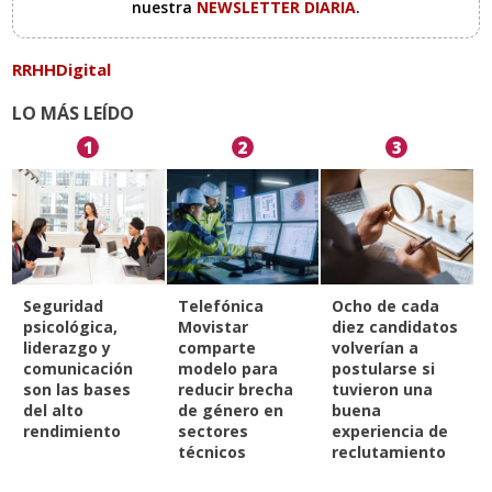
nuestra
NEWSLETTER DIARIA
.
RRHHDigital
LO MÁS LEÍDO
1
2
3
Seguridad
Telefónica
Ocho de cada
psicológica,
Movistar
diez candidatos
liderazgo y
comparte
volverían a
comunicación
modelo para
postularse si
son las bases
reducir brecha
tuvieron una
del alto
de género en
buena
rendimiento
sectores
experiencia de
técnicos
reclutamiento