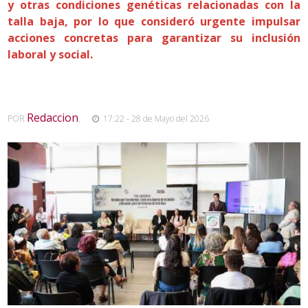
y otras condiciones genéticas relacionadas con la
talla baja, por lo que consideró urgente impulsar
acciones concretas para garantizar su inclusión
laboral y social.
Redaccion
POR
,
17:22 - 28 de Mayo del 2026