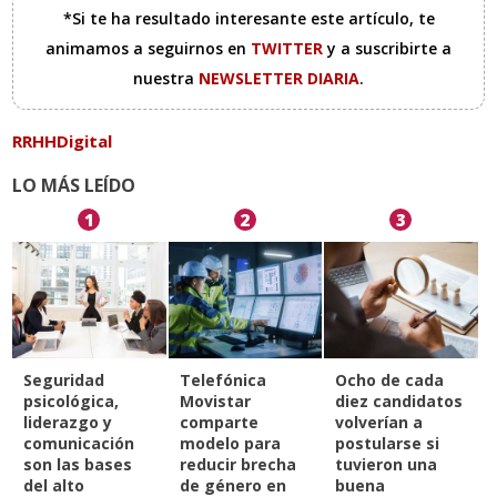
*Si te ha resultado interesante este artículo, te
animamos a seguirnos en
TWITTER
y a suscribirte a
nuestra
NEWSLETTER DIARIA
.
RRHHDigital
LO MÁS LEÍDO
1
2
3
Seguridad
Telefónica
Ocho de cada
psicológica,
Movistar
diez candidatos
liderazgo y
comparte
volverían a
comunicación
modelo para
postularse si
son las bases
reducir brecha
tuvieron una
del alto
de género en
buena