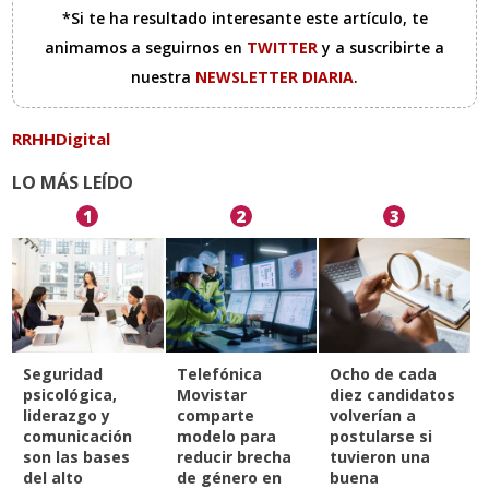
*Si te ha resultado interesante este artículo, te
animamos a seguirnos en
TWITTER
y a suscribirte a
nuestra
NEWSLETTER DIARIA
.
RRHHDigital
LO MÁS LEÍDO
1
2
3
Seguridad
Telefónica
Ocho de cada
psicológica,
Movistar
diez candidatos
liderazgo y
comparte
volverían a
comunicación
modelo para
postularse si
son las bases
reducir brecha
tuvieron una
del alto
de género en
buena