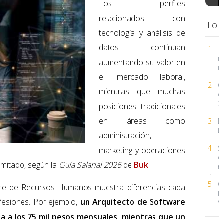
Los perfiles
relacionados con
Lo
tecnología y análisis de
datos continúan
1
aumentando su valor en
el mercado laboral,
2
mientras que muchas
posiciones tradicionales
en áreas como
3
administración,
4
marketing y operaciones
imitado, según la
Guía Salarial 2026
de
Buk
.
5
ware de Recursos Humanos muestra diferencias cada
fesiones. Por ejemplo,
un Arquitecto de Software
na a los 75 mil pesos mensuales, mientras que un