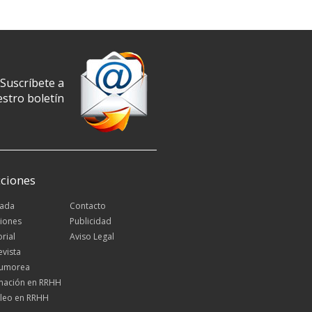
Suscríbete a
stro boletín
ciones
tada
Contacto
iones
Publicidad
orial
Aviso Legal
evista
Rumorea
mación en RRHH
leo en RRHH