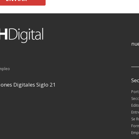
nue
empleo
Sec
ones Digitales Siglo 21
Por
Secc
Edit
Entr
Se 
For
Emp