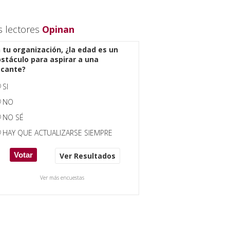
s lectores
Opinan
 tu organización, ¿la edad es un
stáculo para aspirar a una
acante?
SI
NO
NO SÉ
HAY QUE ACTUALIZARSE SIEMPRE
Ver Resultados
Ver más encuestas