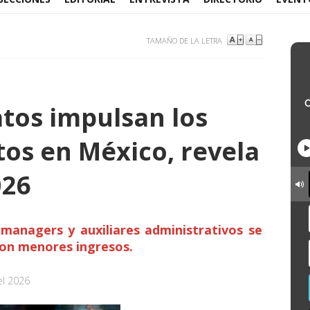
TAMAÑO DE LA LETRA
atos impulsan los
tos en México, revela
026
managers y auxiliares administrativos se
con menores ingresos.
el 2026