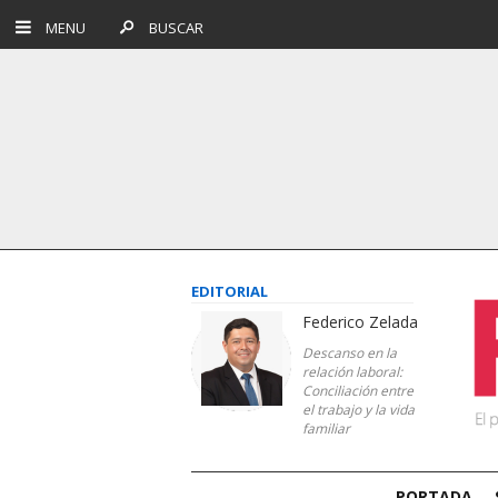
MENU
BUSCAR
EDITORIAL
Federico Zelada
Descanso en la
relación laboral:
Conciliación entre
el trabajo y la vida
familiar
PORTADA