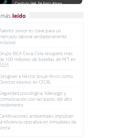
 más
leído
Talento senior es clave para un
mercado laboral verdaderamente
inclusivo
Grupo RICA Coca-Cola recuperó más
de 100 millones de botellas de PET en
2025
Designan a Héctor Josué Arcos como
Director interino en CFCRL
Seguridad psicológica, liderazgo y
comunicación son las bases del alto
rendimiento
Certificaciones ambientales impulsan
la eficiencia operativa en inmuebles de
Vesta