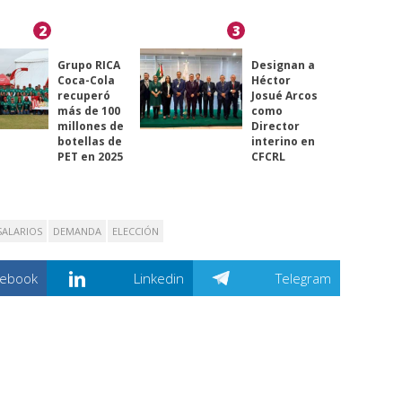
2
3
Grupo RICA
Designan a
Coca-Cola
Héctor
recuperó
Josué Arcos
más de 100
como
millones de
Director
botellas de
interino en
PET en 2025
CFCRL
SALARIOS
DEMANDA
ELECCIÓN
cebook
Linkedin
Telegram