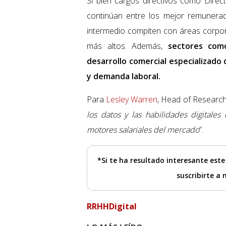
Si bien cargos directivos como Direc
continúan entre los mejor remunerad
intermedio compiten con áreas corpor
más altos. Además,
sectores como
desarrollo comercial especializado
y demanda laboral.
Para
Lesley Warren
, Head of Research
los datos y las habilidades digitale
motores salariales del mercado
”.
*Si te ha resultado interesante est
suscribirte a
RRHHDigital