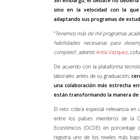
Sin embargo, el debate no debería 
sino en la velocidad con la que 
adaptando sus programas de estudio
“
Tenemos más de mil programas académ
habilidades necesarias para dese
completo
”, advirtió
Antía Vázquez
, co
De acuerdo con la plataforma tecnol
laborales antes de su graduación,
cer
una colaboración más estrecha en
están transformando la manera de 
El reto cobra especial relevancia en
entre los países miembros de la O
Económicos (OCDE) en porcentaje de 
registra uno de los niveles más bajo