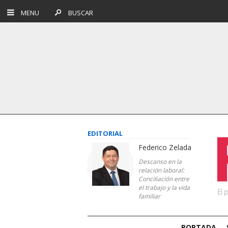
MENU
BUSCAR
EDITORIAL
Federico Zelada
Descanso en la
relación laboral:
Conciliación entre
el trabajo y la vida
familiar
PORTADA