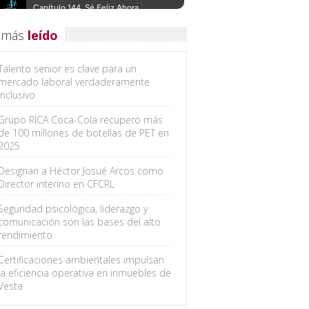
 más
leído
Talento senior es clave para un
mercado laboral verdaderamente
inclusivo
Grupo RICA Coca-Cola recuperó más
de 100 millones de botellas de PET en
2025
Designan a Héctor Josué Arcos como
Director interino en CFCRL
Seguridad psicológica, liderazgo y
comunicación son las bases del alto
rendimiento
Certificaciones ambientales impulsan
la eficiencia operativa en inmuebles de
Vesta