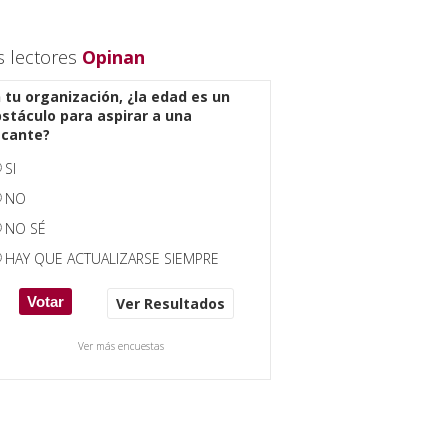
s lectores
Opinan
 tu organización, ¿la edad es un
stáculo para aspirar a una
acante?
SI
NO
NO SÉ
HAY QUE ACTUALIZARSE SIEMPRE
Ver Resultados
Ver más encuestas