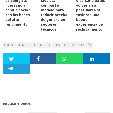
psicológica,
Movistar
diez candidatos
liderazgo y
comparte
volverían a
comunicación
modelo para
postularse si
son las bases
reducir brecha
tuvieron una
del alto
de género en
buena
rendimiento
sectores
experiencia de
técnicos
reclutamiento
GRUPO EULEN
REPSE
EMPLEO
STPS
SUBCONTRATACIÓN
(0) COMENTARIOS