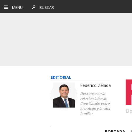
MENU
BUSCAR
EDITORIAL
Federico Zelada
Descanso en la
relación laboral:
Conciliación entre
el trabajo y la vida
familiar
PORTADA