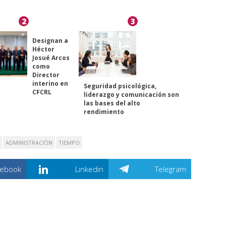
2
3
Designan a
Héctor
Josué Arcos
como
Director
interino en
Seguridad psicológica,
CFCRL
liderazgo y comunicación son
las bases del alto
rendimiento
ADMINISTRACIÓN
TIEMPO
cebook
Linkedin
Telegram