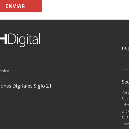
ENVIAR
nue
empleo
Sec
ones Digitales Siglo 21
Por
Secc
Edit
Entr
Se 
For