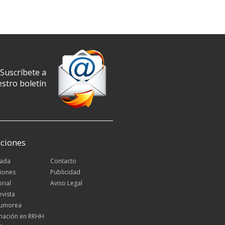
Suscríbete a
stro boletín
ciones
tada
Contacto
iones
Publicidad
orial
Aviso Legal
evista
Rumorea
mación en RRHH