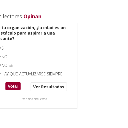
s lectores
Opinan
 tu organización, ¿la edad es un
stáculo para aspirar a una
acante?
SI
NO
NO SÉ
HAY QUE ACTUALIZARSE SIEMPRE
Ver Resultados
Ver más encuestas