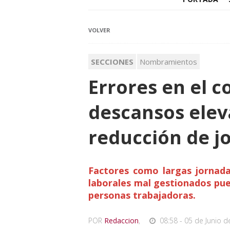
VOLVER
SECCIONES
Nombramientos
Errores en el c
descansos elev
reducción de j
Factores como largas jornada
laborales mal gestionados pued
personas trabajadoras.
POR
Redaccion
,
08:58 - 05 de Junio d