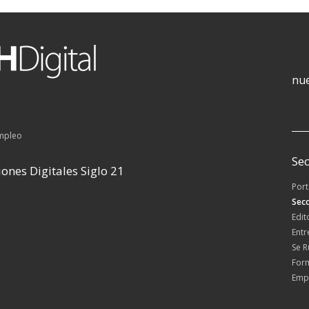
nue
empleo
Sec
ones Digitales Siglo 21
Por
Secc
Edit
Entr
Se 
For
Emp