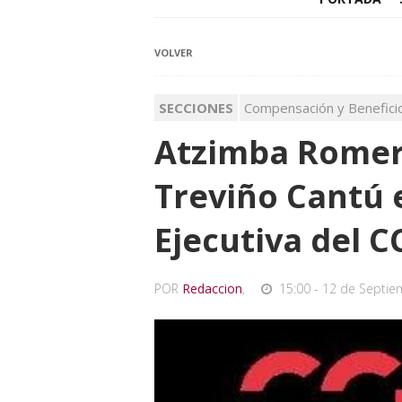
VOLVER
SECCIONES
Compensación y Benefici
Atzimba Romero
Treviño Cantú 
Ejecutiva del C
POR
Redaccion
,
15:00 - 12 de Septie