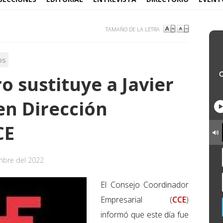
TAMAÑO DE LA LETRA
os
 sustituye a Javier
en Dirección
CE
mbre del 2022
El Consejo Coordinador
Empresarial (
CCE
)
informó que este día fue