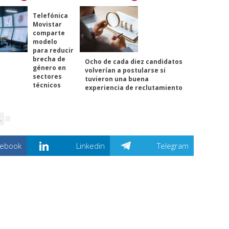
Telefónica
Movistar
comparte
modelo
para reducir
brecha de
Ocho de cada diez candidatos
género en
volverían a postularse si
sectores
tuvieron una buena
técnicos
experiencia de reclutamiento
L
cebook
Linkedin
Telegram