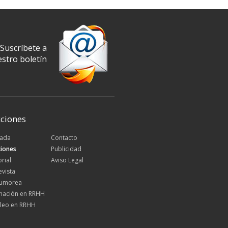
Suscríbete a
stro boletín
ciones
tada
Contacto
iones
Publicidad
orial
Aviso Legal
evista
Rumorea
mación en RRHH
leo en RRHH