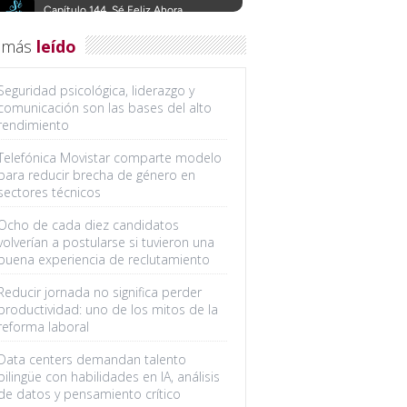
 más
leído
Seguridad psicológica, liderazgo y
comunicación son las bases del alto
rendimiento
Telefónica Movistar comparte modelo
para reducir brecha de género en
sectores técnicos
Ocho de cada diez candidatos
volverían a postularse si tuvieron una
buena experiencia de reclutamiento
Reducir jornada no significa perder
productividad: uno de los mitos de la
reforma laboral
Data centers demandan talento
bilingüe con habilidades en IA, análisis
de datos y pensamiento crítico