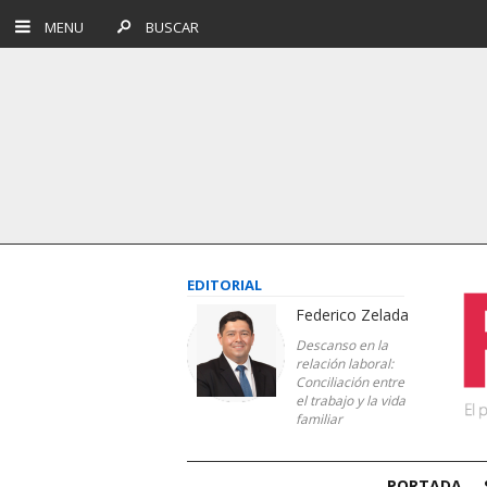
MENU
BUSCAR
EDITORIAL
Federico Zelada
Descanso en la
relación laboral:
Conciliación entre
el trabajo y la vida
familiar
PORTADA