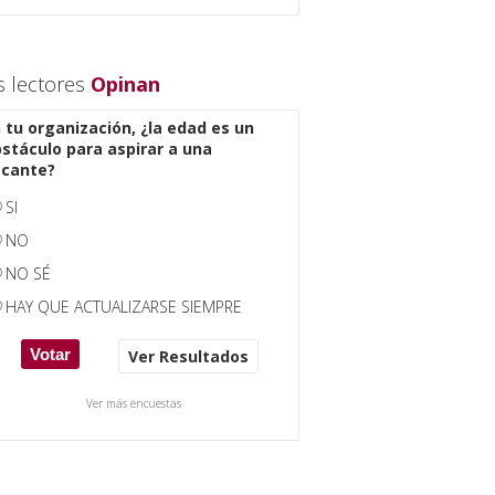
s lectores
Opinan
 tu organización, ¿la edad es un
stáculo para aspirar a una
acante?
SI
NO
NO SÉ
HAY QUE ACTUALIZARSE SIEMPRE
Ver Resultados
Ver más encuestas