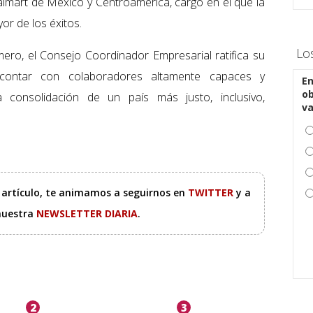
lmart de México y Centroamérica, cargo en el que la
or de los éxitos.
Lo
ro, el Consejo Coordinador Empresarial ratifica su
ontar con colaboradores altamente capaces y
En
ob
 consolidación de un país más justo, inclusivo,
v
e artículo, te animamos a seguirnos en
TWITTER
y a
 nuestra
NEWSLETTER DIARIA
.
2
3