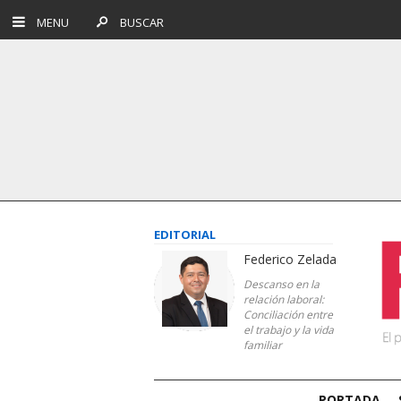
MENU
BUSCAR
EDITORIAL
Federico Zelada
Descanso en la
relación laboral:
Conciliación entre
el trabajo y la vida
familiar
PORTADA