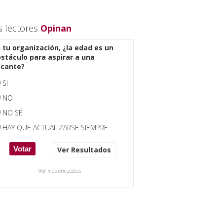
s lectores
Opinan
 tu organización, ¿la edad es un
stáculo para aspirar a una
acante?
SI
NO
NO SÉ
HAY QUE ACTUALIZARSE SIEMPRE
Ver Resultados
Ver más encuestas