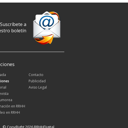
Suscríbete a
stro boletín
ciones
tada
Contacto
iones
Publicidad
orial
Aviso Legal
evista
Rumorea
mación en RRHH
leo en RRHH
© CopyRight 2026 RRHHDigital