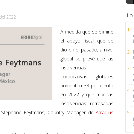
Lo
del 2022
1
A medida que se elimine
el apoyo fiscal que se
dio en el pasado, a nivel
2
global se prevé que las
insolvencias
3
corporativas globales
aumenten 33 por ciento
4
en 2022 y que muchas
insolvencias retrasadas
mó Stéphane Feytmans, Country Manager de
Atradius
5