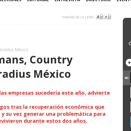
TAMAÑO DE LA LETRA
tradius México
mans, Country
radius México
las empresas sucedería este año, advierte
sgos tras la recuperación económica que
s y su vez generar una problemática para
vivieron durante estos dos años.