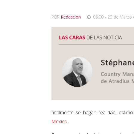
POR
Redaccion
,
08:00 - 29 de Marzo 
finalmente se hagan realidad, esti
México
.