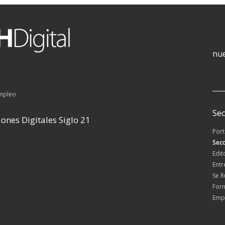
nue
empleo
Sec
ones Digitales Siglo 21
Por
Secc
Edit
Entr
Se 
For
Emp