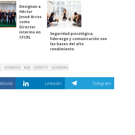
Designan a
Héctor
Josué Arcos
como
Director
interino en
Seguridad psicológica,
CFCRL
liderazgo y comunicación son
las bases del alto
rendimiento
L
ATRADIUS
B2B
CRÉDITO
QUIEBRAS
cebook
Linkedin
Telegram