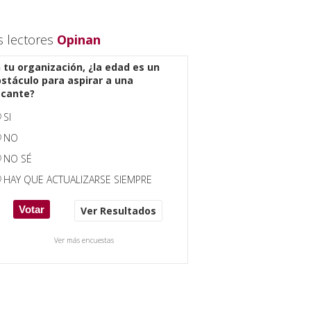
s lectores
Opinan
 tu organización, ¿la edad es un
stáculo para aspirar a una
acante?
SI
NO
NO SÉ
HAY QUE ACTUALIZARSE SIEMPRE
Ver Resultados
Ver más encuestas