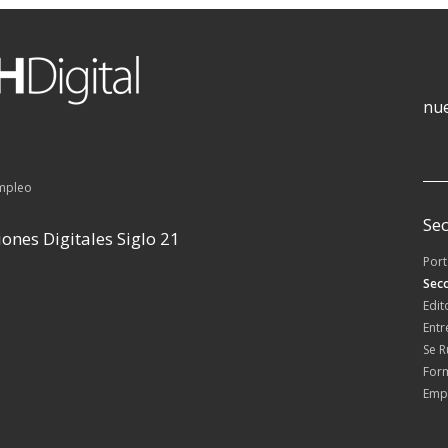
nue
empleo
Sec
ones Digitales Siglo 21
Por
Secc
Edit
Entr
Se 
For
Emp