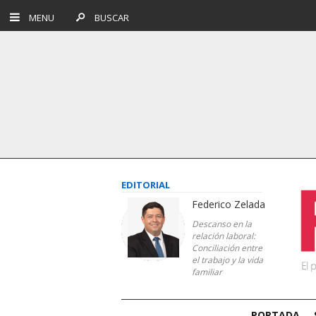
MENU
BUSCAR
EDITORIAL
Federico Zelada
Descanso en la
relación laboral:
Conciliación entre
el trabajo y la vida
familiar
PORTADA