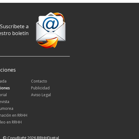
Suscríbete a
stro boletín
ciones
tada
Contacto
iones
Publicidad
orial
Aviso Legal
evista
Rumorea
mación en RRHH
leo en RRHH
© CopyRight 2026 RRHHDigital