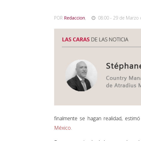
POR
Redaccion
,
08:00 - 29 de Marzo 
finalmente se hagan realidad, esti
México
.