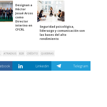
Designan a
Héctor
Josué Arcos
como
Director
interino en
Seguridad psicológica,
CFCRL
liderazgo y comunicación son
las bases del alto
rendimiento
L
ATRADIUS
B2B
CRÉDITO
QUIEBRAS
cebook
Linkedin
Telegram