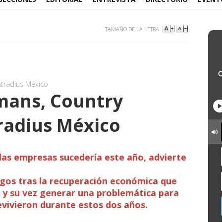
TAMAÑO DE LA LETRA
tradius México
mans, Country
radius México
las empresas sucedería este año, advierte
sgos tras la recuperación económica que
s y su vez generar una problemática para
vivieron durante estos dos años.