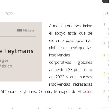
Lo
del 2022
1
A medida que se elimine
el apoyo fiscal que se
dio en el pasado, a nivel
2
global se prevé que las
insolvencias
3
corporativas globales
aumenten 33 por ciento
4
en 2022 y que muchas
insolvencias retrasadas
mó Stéphane Feytmans, Country Manager de
Atradius
5