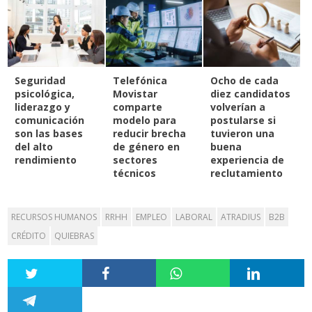
Seguridad
Telefónica
Ocho de cada
psicológica,
Movistar
diez candidatos
liderazgo y
comparte
volverían a
comunicación
modelo para
postularse si
son las bases
reducir brecha
tuvieron una
del alto
de género en
buena
rendimiento
sectores
experiencia de
técnicos
reclutamiento
RECURSOS HUMANOS
RRHH
EMPLEO
LABORAL
ATRADIUS
B2B
CRÉDITO
QUIEBRAS