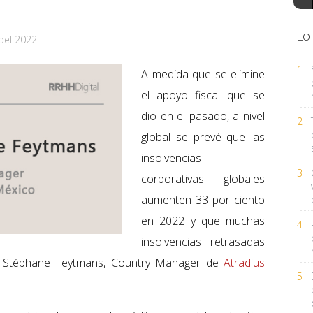
Lo
del 2022
1
A medida que se elimine
el apoyo fiscal que se
dio en el pasado, a nivel
2
global se prevé que las
insolvencias
3
corporativas globales
aumenten 33 por ciento
en 2022 y que muchas
4
insolvencias retrasadas
mó Stéphane Feytmans, Country Manager de
Atradius
5