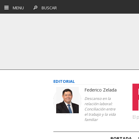
MENU
BUSCAR
EDITORIAL
Federico Zelada
Descanso en la
relación laboral:
Conciliación entre
el trabajo y la vida
familiar
PORTADA