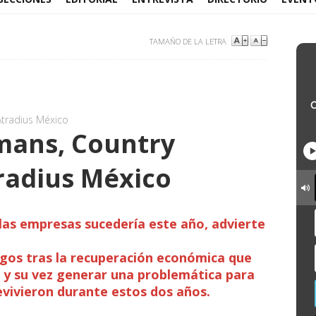
TAMAÑO DE LA LETRA
tradius México
mans, Country
radius México
las empresas sucedería este año, advierte
sgos tras la recuperación económica que
s y su vez generar una problemática para
vivieron durante estos dos años.