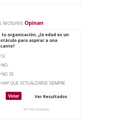
s lectores
Opinan
 tu organización, ¿la edad es un
stáculo para aspirar a una
acante?
SI
NO
NO SÉ
HAY QUE ACTUALIZARSE SIEMPRE
Ver Resultados
Ver más encuestas