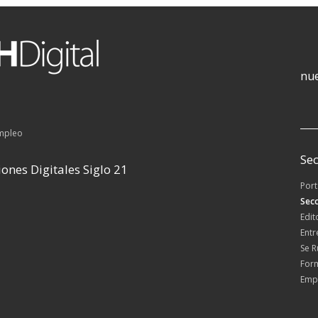
nue
empleo
Sec
ones Digitales Siglo 21
Por
Secc
Edit
Entr
Se 
For
Emp