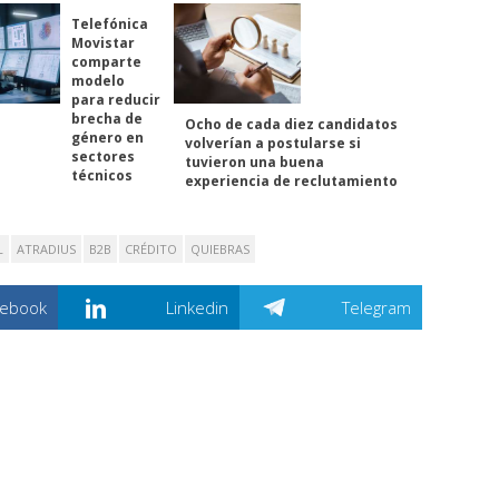
Telefónica
Movistar
comparte
modelo
para reducir
brecha de
Ocho de cada diez candidatos
género en
volverían a postularse si
sectores
tuvieron una buena
técnicos
experiencia de reclutamiento
L
ATRADIUS
B2B
CRÉDITO
QUIEBRAS
cebook
Linkedin
Telegram