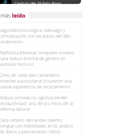
 más
leído
Seguridad psicológica, liderazgo y
comunicación son las bases del alto
rendimiento
Telefónica Movistar comparte modelo
para reducir brecha de género en
sectores técnicos
Ocho de cada diez candidatos
volverían a postularse si tuvieron una
buena experiencia de reclutamiento
Reducir jornada no significa perder
productividad: uno de los mitos de la
reforma laboral
Data centers demandan talento
bilingüe con habilidades en IA, análisis
de datos y pensamiento crítico