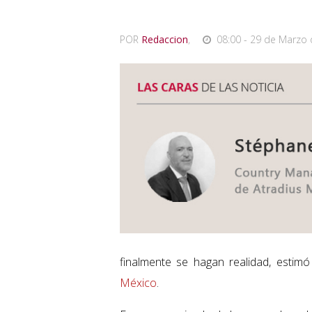
POR
Redaccion
,
08:00 - 29 de Marzo 
finalmente se hagan realidad, esti
México
.