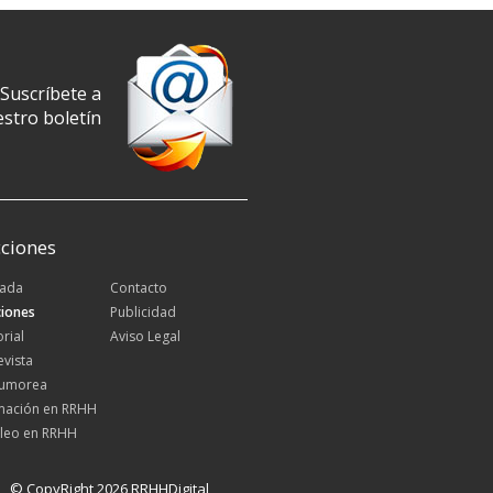
Suscríbete a
stro boletín
ciones
tada
Contacto
iones
Publicidad
orial
Aviso Legal
evista
Rumorea
mación en RRHH
leo en RRHH
© CopyRight 2026 RRHHDigital