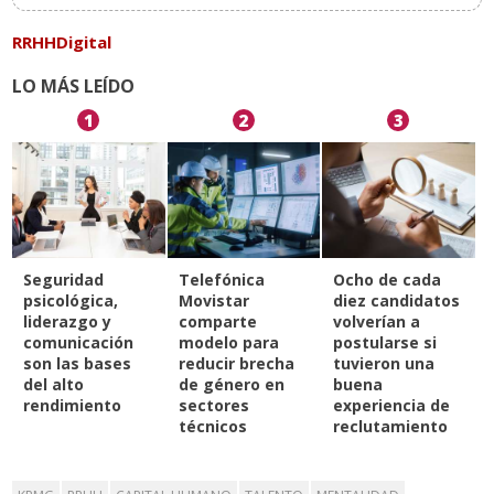
RRHHDigital
LO MÁS LEÍDO
1
2
3
Seguridad
Telefónica
Ocho de cada
psicológica,
Movistar
diez candidatos
liderazgo y
comparte
volverían a
comunicación
modelo para
postularse si
son las bases
reducir brecha
tuvieron una
del alto
de género en
buena
rendimiento
sectores
experiencia de
técnicos
reclutamiento