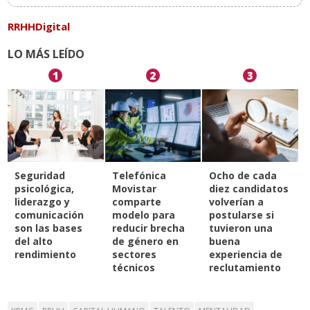
RRHHDigital
LO MÁS LEÍDO
1
2
3
Seguridad
Telefónica
Ocho de cada
psicológica,
Movistar
diez candidatos
liderazgo y
comparte
volverían a
comunicación
modelo para
postularse si
son las bases
reducir brecha
tuvieron una
del alto
de género en
buena
rendimiento
sectores
experiencia de
técnicos
reclutamiento