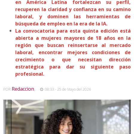
en América Latina fortalezcan su perfil,
recuperen la claridad y confianza en su camino
laboral, y dominen las herramientas de
búsqueda de empleo en la era de la IA.
La convocatoria para esta quinta edición está
abierta a mujeres mayores de 18 años en la
región que buscan reinsertarse al mercado
laboral, encontrar mejores condiciones de
crecimiento o que necesitan dirección
estratégica para dar su siguiente paso
profesional.
Redaccion
POR
,
08:33 - 25 de Mayo del 2026