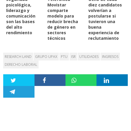
psicológica,
Movistar
diez candidatos
liderazgo y
comparte
volverían a
comunicación
modelo para
postularse si
son las bases
reducir brecha
tuvieron una
del alto
de género en
buena
rendimiento
sectores
experiencia de
técnicos
reclutamiento
RESEARCH LAND
GRUPO UPAX
PTU
ISR
UTILIDADES
INGRESOS
DERECHO LABORAL