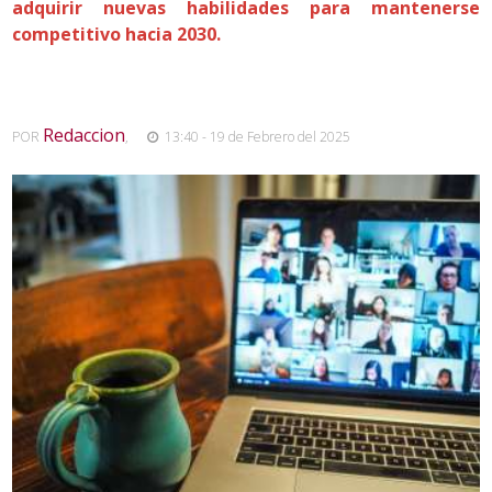
adquirir nuevas habilidades para mantenerse
competitivo hacia 2030.
Redaccion
POR
,
13:40 - 19 de Febrero del 2025