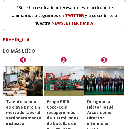
*Si te ha resultado interesante este artículo, te
animamos a seguirnos en
TWITTER
y a suscribirte a
nuestra
NEWSLETTER DIARIA
.
RRHHDigital
LO MÁS LEÍDO
1
2
3
Talento senior
Grupo RICA
Designan a
es clave para un
Coca-Cola
Héctor Josué
mercado laboral
recuperó más
Arcos como
verdaderamente
de 100 millones
Director
inclusivo
de botellas de
interino en
PET en 2025
CFCRL