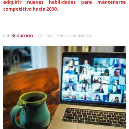
adquirir nuevas habilidades para mantenerse
competitivo hacia 2030.
Redaccion
POR
,
13:40 - 19 de Febrero del 2025