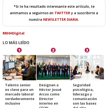
*Si te ha resultado interesante este artículo, te
animamos a seguirnos en
TWITTER
y a suscribirte a
nuestra
NEWSLETTER DIARIA
.
RRHHDigital
LO MÁS LEÍDO
1
2
3
Talento senior
Designan a
Seguridad
es clave para un
Héctor Josué
psicológica,
mercado laboral
Arcos como
liderazgo y
verdaderamente
Director
comunicación
inclusivo
interino en
son las bases
CFCRL
del alto