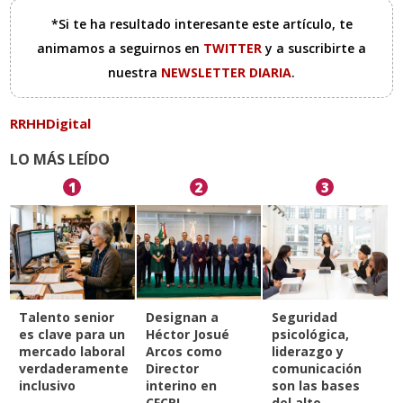
*Si te ha resultado interesante este artículo, te
animamos a seguirnos en
TWITTER
y a suscribirte a
nuestra
NEWSLETTER DIARIA
.
RRHHDigital
LO MÁS LEÍDO
1
2
3
Talento senior
Designan a
Seguridad
es clave para un
Héctor Josué
psicológica,
mercado laboral
Arcos como
liderazgo y
verdaderamente
Director
comunicación
inclusivo
interino en
son las bases
CFCRL
del alto