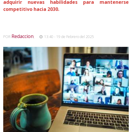
adquirir nuevas habilidades para mantenerse
competitivo hacia 2030.
Redaccion
POR
,
13:40 - 19 de Febrero del 2025