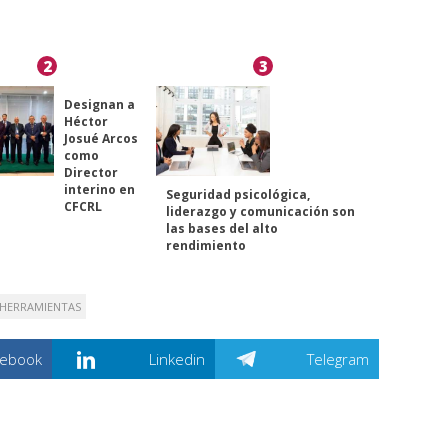
2
3
Designan a
Héctor
Josué Arcos
como
Director
interino en
Seguridad psicológica,
CFCRL
liderazgo y comunicación son
las bases del alto
rendimiento
HERRAMIENTAS
cebook
Linkedin
Telegram