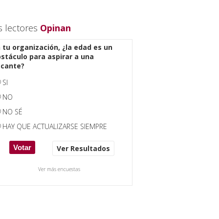
s lectores
Opinan
 tu organización, ¿la edad es un
stáculo para aspirar a una
acante?
SI
NO
NO SÉ
HAY QUE ACTUALIZARSE SIEMPRE
Ver Resultados
Ver más encuestas