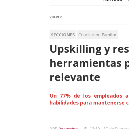
VOLVER
SECCIONES
Conciliación Familiar
Upskilling y res
herramientas 
relevante
Un 77% de los empleados a n
habilidades para mantenerse c
POR
Redaccion
,
13:40 - 19 de Febrer