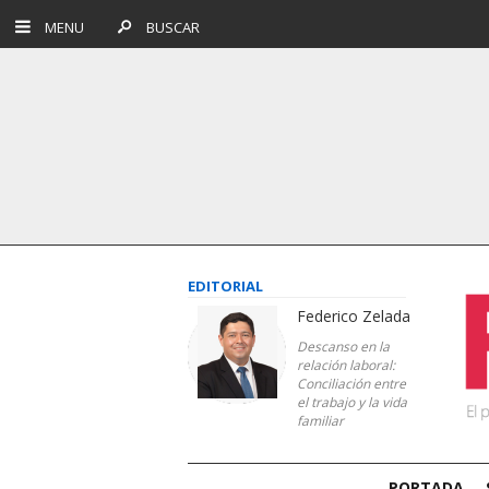
MENU
BUSCAR
EDITORIAL
Federico Zelada
Descanso en la
relación laboral:
Conciliación entre
el trabajo y la vida
familiar
PORTADA