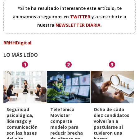
*Si te ha resultado interesante este artículo, te
animamos a seguirnos en
TWITTER
y a suscribirte a
nuestra
NEWSLETTER DIARIA
.
RRHHDigital
LO MÁS LEÍDO
1
2
3
Seguridad
Telefónica
Ocho de cada
psicológica,
Movistar
diez candidatos
liderazgo y
comparte
volverían a
comunicación
modelo para
postularse si
son las bases
reducir brecha
tuvieron una
del alto
de género en
buena