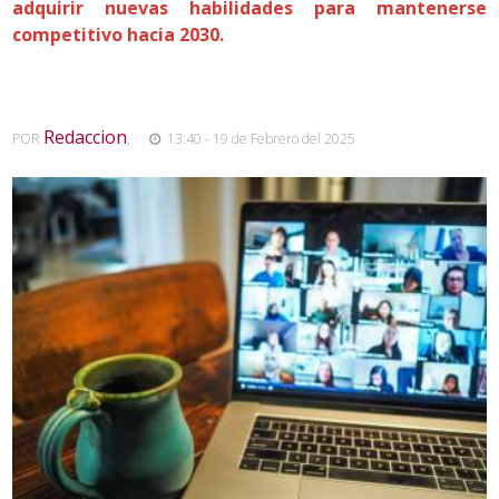
adquirir nuevas habilidades para mantenerse
competitivo hacia 2030.
Redaccion
POR
,
13:40 - 19 de Febrero del 2025