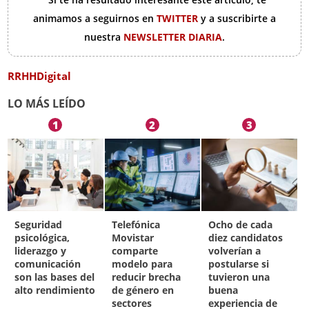
animamos a seguirnos en
TWITTER
y a suscribirte a
nuestra
NEWSLETTER DIARIA
.
RRHHDigital
LO MÁS LEÍDO
1
2
3
Seguridad
Telefónica
Ocho de cada
psicológica,
Movistar
diez candidatos
liderazgo y
comparte
volverían a
comunicación
modelo para
postularse si
son las bases del
reducir brecha
tuvieron una
alto rendimiento
de género en
buena
sectores
experiencia de