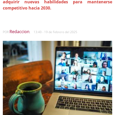
adquirir nuevas habilidades para mantenerse
competitivo hacia 2030.
Redaccion
POR
,
13:40 - 19 de Febrero del 2025