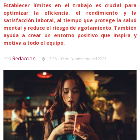
Establecer límites en el trabajo es crucial para
optimizar la eficiencia, el rendimiento y la
satisfacción laboral, al tiempo que protege la salud
mental y reduce el riesgo de agotamiento. También
ayuda a crear un entorno positivo que inspira y
motiva a todo el equipo.
Redaccion
POR
,
13:36 - 02 de Septiembre del 2025