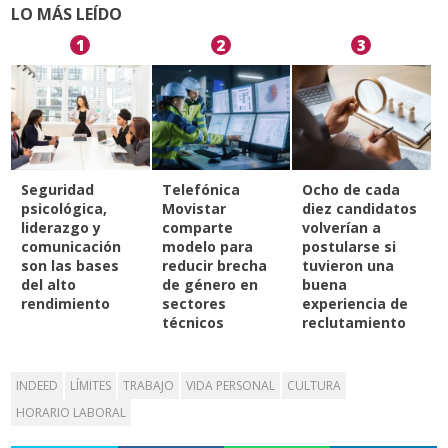
LO MÁS LEÍDO
1
2
3
Seguridad
Telefónica
Ocho de cada
psicológica,
Movistar
diez candidatos
liderazgo y
comparte
volverían a
comunicación
modelo para
postularse si
son las bases
reducir brecha
tuvieron una
del alto
de género en
buena
rendimiento
sectores
experiencia de
técnicos
reclutamiento
INDEED
LÍMITES
TRABAJO
VIDA PERSONAL
CULTURA
HORARIO LABORAL