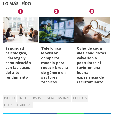
LO MÁS LEÍDO
1
2
3
Seguridad
Telefónica
Ocho de cada
psicológica,
Movistar
diez candidatos
liderazgo y
comparte
volverían a
comunicación
modelo para
postularse si
son las bases
reducir brecha
tuvieron una
del alto
de género en
buena
rendimiento
sectores
experiencia de
técnicos
reclutamiento
INDEED
LÍMITES
TRABAJO
VIDA PERSONAL
CULTURA
HORARIO LABORAL