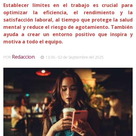
Establecer límites en el trabajo es crucial para
optimizar la eficiencia, el rendimiento y la
satisfacción laboral, al tiempo que protege la salud
mental y reduce el riesgo de agotamiento. También
ayuda a crear un entorno positivo que inspira y
motiva a todo el equipo.
Redaccion
POR
,
13:36 - 02 de Septiembre del 2025