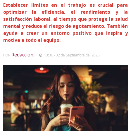
Establecer límites en el trabajo es crucial para
optimizar la eficiencia, el rendimiento y la
satisfacción laboral, al tiempo que protege la salud
mental y reduce el riesgo de agotamiento. También
ayuda a crear un entorno positivo que inspira y
motiva a todo el equipo.
Redaccion
POR
,
13:36 - 02 de Septiembre del 2025