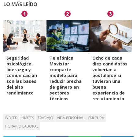
LO MÁS LEÍDO
1
2
3
Seguridad
Telefónica
Ocho de cada
psicológica,
Movistar
diez candidatos
liderazgo y
comparte
volverían a
comunicación
modelo para
postularse si
son las bases
reducir brecha
tuvieron una
del alto
de género en
buena
rendimiento
sectores
experiencia de
técnicos
reclutamiento
INDEED
LÍMITES
TRABAJO
VIDA PERSONAL
CULTURA
HORARIO LABORAL